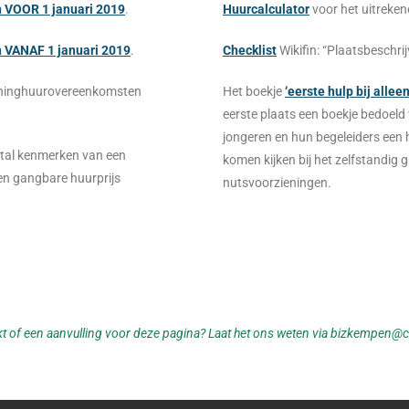
n VOOR 1 januari 2019
.
Huurcalculator
voor het uitreken
n VANAF 1 januari 2019
.
Checklist
Wikifin: “Plaatsbeschri
ninghuurovereenkomsten
Het boekje
‘eerste hulp bij allee
eerste plaats een boekje bedoel
jongeren en hun begeleiders een 
ntal kenmerken van een
komen kijken bij het zelfstandig
en gangbare huurprijs
nutsvoorzieningen.
ekt of een aanvulling voor deze pagina? Laat het ons weten via bizkempe