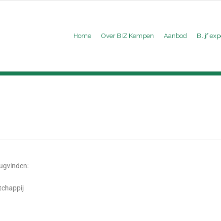
Home
Over BIZ Kempen
Aanbod
Blijf exp
rugvinden:
tchappij