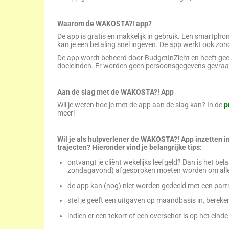
Waarom de WAKOSTA?! app?
De app is gratis en makkelijk in gebruik.
Een smartphon
kan je een
betaling snel ingeven.
D
e app werkt ook zond
De app wordt beheerd door BudgetInZicht en heeft ge
doeleinden.
Er worden geen
persoons
gegeven
s
gevra
A
an de slag met de WAKOSTA?! App
Wil je weten hoe je met de app aan de slag kan? In de
p
meer!
Wil je als hulpverlener de WAKOSTA?! App inzetten i
trajecten?
Hieronder vind je belangrijke
tips:
ontvangt je cliënt wekelijks leefgeld? Dan is het be
zondagavond) afgesproken moeten worden om alle t
de app kan (nog) niet worden gedeeld met een partn
stel je geeft een uitgaven op maandbasis in, berek
indien er een tekort of een overschot is op het ein