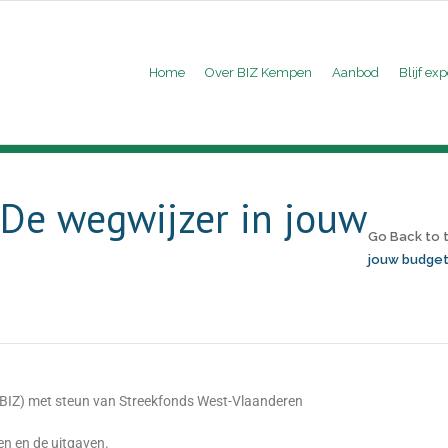
Home
Over BIZ Kempen
Aanbod
Blijf exp
 De wegwijzer in jouw
Go Back to
jouw budge
BIZ) met steun van Streekfonds West-Vlaanderen
en en de uitgaven.