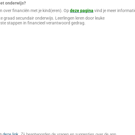
het onderwijs?
n over financiën met je kind(eren). Op
deze pagina
vind je meer informati
e graad secundair onderwijs. Leerlingen leren door leuke
ste stappen in financieel verantwoord gedrag.
ia
deze link
.
Z
ij beantwoorden de vragen en suggesties over de app.