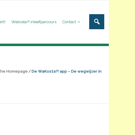
ert!
Wakosta?! inleefparcours
Contact
 the Homepage
/
De WaKosta?! app – De wegwijzer in
t