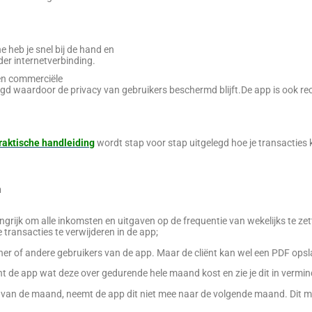
e heb je
snel bij de hand
en
er internetverbinding.
en commerciële
agd
waardoor
de privacy van gebruikers
beschermd blijft.De app is ook rec
raktische handleiding
wordt stap voor stap uitgelegd hoe je transacties
n
langrijk om alle inkomsten en uitgaven op de frequentie van wekelijks te 
ransacties te verwijderen in de app;
er of andere gebruikers van de app. Maar de cliënt kan wel een PDF opsl
ent de app wat deze over gedurende hele maand kost en zie je dit in ver
de van de maand, neemt de app dit niet mee naar de volgende maand. Dit m