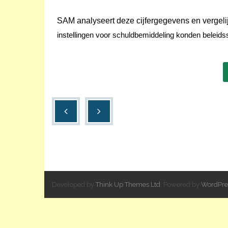
SAM analyseert deze cijfergegevens en vergeli
instellingen voor schuldbemiddeling konden
beleids
Developed by
Think Up Themes Ltd
. Powered by
WordPre