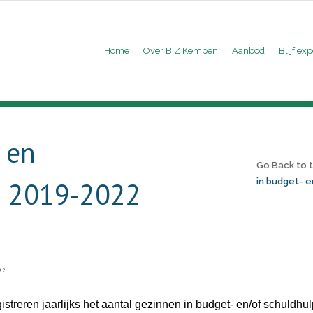
Home
Over BIZ Kempen
Aanbod
Blijf exp
 en
Go Back to
g 2019-2022
in budget- e
e
istreren jaarlijks het aantal gezinnen in budget- en/of schuldhu