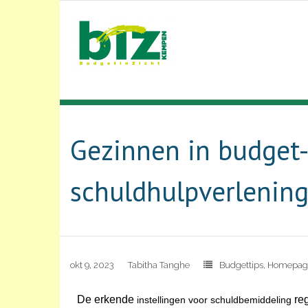
Gezinnen in budget-
schuldhulpverlenin
okt 9, 2023
Tabitha Tanghe
Budgettips
,
Homepag
De erkende
reg
instellingen voor schuldbemiddeling