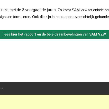
jkt ze met de 3 voorgaande jaren.
Zo komt SAM vzw tot enkele op
signalen
formuleren. Ook die zijn in het rapport overzichtelijk gebunde
lees hier het rapport en de beleidsaanbevelingen van SAM VZW
ss
.