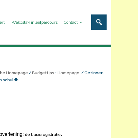
ert!
Wakosta?! inleefparcours
Contact
 the Homepage
/
Budgettips
•
Homepage
/
Gezinnen
n schuldh …
lpverlening:
.
de basisregistratie