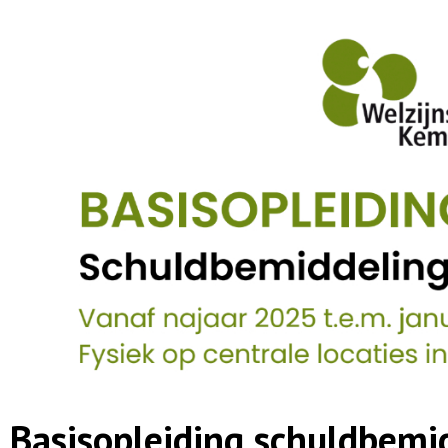
Basisopleiding schuldbemi