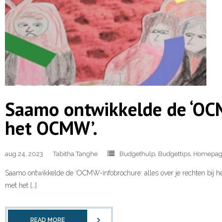
Saamo ontwikkelde de ‘OCMW
het OCMW’.
aug 24, 2023
Tabitha Tanghe
Budgethulp
,
Budgettips
,
Homepag
Saamo ontwikkelde de ‘OCMW-infobrochure: alles over je rechten bij he
met het […]
READ MORE